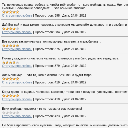
Ты не имеешь права требовать, чтобы тебя любил тот, кого любишь ты сам… Никто не
счастье. Если они не совпадают — это обычное явление.
Cтатусы про любовь
|
Просмотров:
398
|
Дата:
24.04.2012
Дай Бог найти нам такого человека, с которым мы доживём до старости, и в любви, и 
Cтатусы про любовь
|
Просмотров:
384
|
Дата:
24.04.2012
Вот просто так получилось, он посмотрел на меня, а я влюбилась...
Cтатусы про любовь
|
Просмотров:
375
|
Дата:
24.04.2012
Почти у каждого из нас есть человек , к которому мы бы с радостью вернулись.
Cтатусы про любовь
|
Просмотров:
379
|
Дата:
24.04.2012
Для меня мир — это те, кого я люблю. Без них не будет мира.
Cтатусы про любовь
|
Просмотров:
419
|
Дата:
24.04.2012
Когда долго не видишь человека, кажется, что ничего к нему не чувствуешь, но стоит 
Cтатусы про любовь
|
Просмотров:
410
|
Дата:
24.04.2012
Если любишь человека - то нет смысла ему изменять!
Cтатусы про любовь
|
Просмотров:
423
|
Дата:
24.04.2012
Не бойся проявлять свои чувства. Люди, которых ты любишь и ценишь, должны знать,