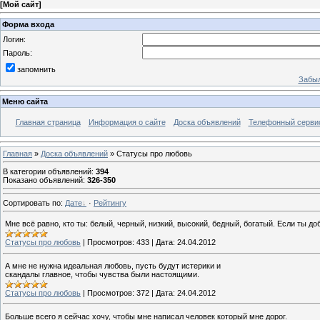
[
Мой сайт
]
Форма входа
Логин:
Пароль:
запомнить
Забыл
Меню сайта
Главная страница
Информация о сайте
Доска объявлений
Телефонный сервис 
Главная
»
Доска объявлений
» Cтатусы про любовь
В категории объявлений
:
394
Показано объявлений
:
326-350
Сортировать по
:
Дате
·
Рейтингу
Мне всё равно, кто ты: белый, черный, низкий, высокий, бедный, богатый. Если ты добр
Cтатусы про любовь
|
Просмотров:
433
|
Дата:
24.04.2012
А мне не нужна идеальная любовь, пусть будут истерики и
скандалы главное, чтобы чувства были настоящими.
Cтатусы про любовь
|
Просмотров:
372
|
Дата:
24.04.2012
Больше всего я сейчас хочу, чтобы мне написал человек который мне дорог.