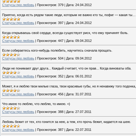
Cтатусы про любовь
|
Просмотров:
379
|
Дата:
24.04.2012
Приятно, когда есть рядом такие люди, которым не важно кто ты, пофиг — какая ты…
Cтатусы про любовь
|
Просмотров:
397
|
Дата:
24.04.2012
Когда открываешь своё сердце, всегда существует риск, что ему причинят боль.
Cтатусы про любовь
|
Просмотров:
447
|
Дата:
09.04.2012
Если собираетесь кого-нибудь полюбить, научитесь сначала прощать.
Cтатусы про любовь
|
Просмотров:
504
|
Дата:
09.04.2012
Люди не понимают друг друга... Каждый считает, что он прав... Когда виноваты оба.
Cтатусы про любовь
|
Просмотров:
352
|
Дата:
06.01.2012
Может, я и люблю твои милые глаза, твои красивые губы, но я ненавижу того подонка,
Cтатусы про любовь
|
Просмотров:
456
|
Дата:
31.07.2011
Что имею то люблю, что люблю, то имею. =)
Cтатусы про любовь
|
Просмотров:
388
|
Дата:
27.07.2011
Любовь бежит от тех, кто гонится за нею, а тем, кто прочь бежит, кидается на шею.
Cтатусы про любовь
|
Просмотров:
387
|
Дата:
22.07.2011