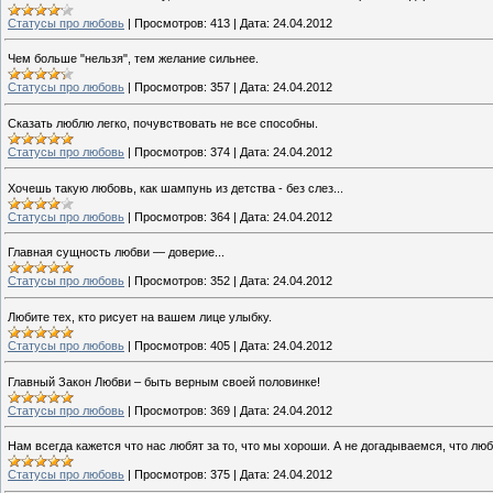
Cтатусы про любовь
|
Просмотров:
413
|
Дата:
24.04.2012
Чем больше "нельзя", тем желание сильнее.
Cтатусы про любовь
|
Просмотров:
357
|
Дата:
24.04.2012
Сказать люблю легко, почувствовать не все способны.
Cтатусы про любовь
|
Просмотров:
374
|
Дата:
24.04.2012
Хочешь такую любовь, как шампунь из детства - без слез...
Cтатусы про любовь
|
Просмотров:
364
|
Дата:
24.04.2012
Главная сущность любви — доверие...
Cтатусы про любовь
|
Просмотров:
352
|
Дата:
24.04.2012
Любите тех, кто рисует на вашем лице улыбку.
Cтатусы про любовь
|
Просмотров:
405
|
Дата:
24.04.2012
Главный Закон Любви – быть верным своей половинке!
Cтатусы про любовь
|
Просмотров:
369
|
Дата:
24.04.2012
Нам всегда кажется что нас любят за то, что мы хороши. А не догадываемся, что любят
Cтатусы про любовь
|
Просмотров:
375
|
Дата:
24.04.2012