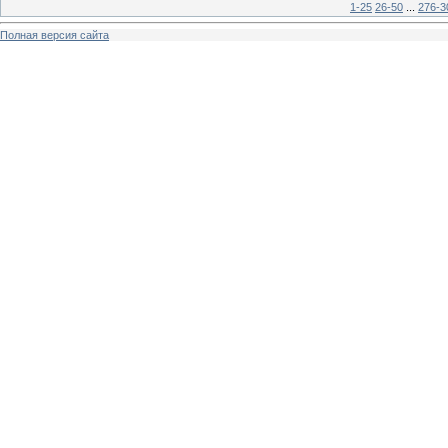
1-25
26-50
...
276-3
Полная версия сайта