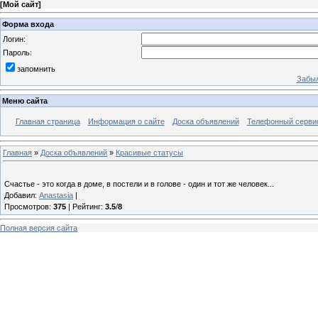
[
Мой сайт
]
Форма входа
Логин:
Пароль:
запомнить
Забыл
Меню сайта
Главная страница
Информация о сайте
Доска объявлений
Телефонный сервис 
Главная
»
Доска объявлений
»
Красивые статусы
Счастье - это когда в доме, в постели и в голове - один и тот же человек...
Добавил
:
Anastasia
|
Просмотров
:
375
|
Рейтинг
:
3.5
/
8
Полная версия сайта