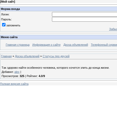
[
Мой сайт
]
Форма входа
Логин:
Пароль:
запомнить
Забыл
Меню сайта
Главная страница
Информация о сайте
Доска объявлений
Телефонный сервис 
Главная
»
Доска объявлений
»
Статусы про друзей
Так здорово найти особенного человека, которого хочется злить до конца жизни.
Добавил
:
alex
|
Просмотров
:
325
|
Рейтинг
:
4.0
/
9
Полная версия сайта