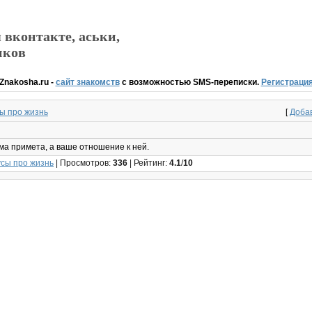
 вконтакте, аськи,
иков
Znakosha.ru -
сайт знакомств
с возможностью SMS-переписки.
Регистраци
ы про жизнь
[
Доба
ма примета, а ваше отношение к ней.
сы про жизнь
|
Просмотров
:
336
|
Рейтинг
:
4.1
/
10